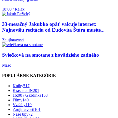
18:00 / Relax
33-mesačný Jakubko opäť valcuje internet:
Najnovšiu recitáciu od Ľudovíta Štúra musíte...
Zaujímavosti
Sviečková na smotane z hovädzieho zadného
Mäso
POPULÁRNE KATEGÓRIE
Knihy
517
Krásna a IN
201
16:00 / Gazdinka
158
Filmy
149
Vzťahy
119
Zaujímavosti
101
Naše tipy
72