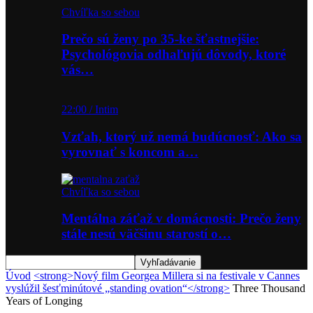
Chvíľka so sebou
Prečo sú ženy po 35-ke šťastnejšie:
Psychológovia odhaľujú dôvody, ktoré
vás…
22:00 / Intim
Vzťah, ktorý už nemá budúcnosť: Ako sa
vyrovnať s koncom a…
Chvíľka so sebou
Mentálna záťaž v domácnosti: Prečo ženy
stále nesú väčšinu starostí o…
Úvod
<strong>Nový film Georgea Millera si na festivale v Cannes
vyslúžil šesťminútové „standing ovation“</strong>
Three Thousand
Years of Longing