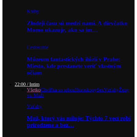
Knihy
Zlodeji času sú medzi nami. A dievčatko
Momo ukazuje, ako sa im…
Cestovanie
Múzeum fantastických ilúzií v Prahe:
Miesto, kde prestanete veriť vlastným
očiam
22:00 / Intim
Všetko
Chvíľka so sebou
Horoskopy
Sex
Vzťahy
Ženy
vs. Muži
Vzťahy
Muž, ktorý vás miluje: Týchto 7 vecí robí
prirodzene a bez…