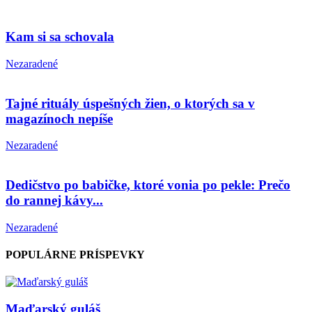
Kam si sa schovala
Nezaradené
Tajné rituály úspešných žien, o ktorých sa v
magazínoch nepíše
Nezaradené
Dedičstvo po babičke, ktoré vonia po pekle: Prečo
do rannej kávy...
Nezaradené
POPULÁRNE PRÍSPEVKY
Maďarský guláš