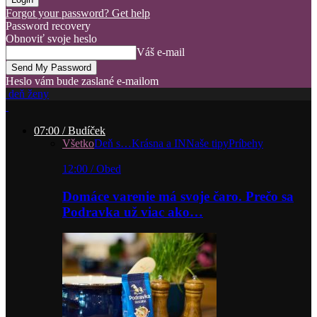
Forgot your password? Get help
Password recovery
Obnoviť svoje heslo
Váš e-mail
Heslo vám bude zaslané e-mailom
deň ženy
07:00 / Budíček
Všetko
Deň s…
Krásna a IN
Naše tipy
Príbehy
12:00 / Obed
Domáce varenie má svoje čaro. Prečo sa
Podravka už viac ako…