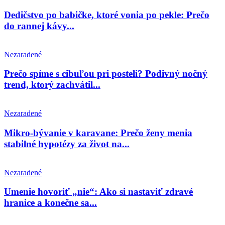
Dedičstvo po babičke, ktoré vonia po pekle: Prečo
do rannej kávy...
Nezaradené
Prečo spíme s cibuľou pri posteli? Podivný nočný
trend, ktorý zachvátil...
Nezaradené
Mikro-bývanie v karavane: Prečo ženy menia
stabilné hypotézy za život na...
Nezaradené
Umenie hovoriť „nie“: Ako si nastaviť zdravé
hranice a konečne sa...