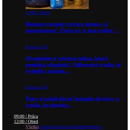
12:00 / Obed
Domáce varenie vytvára domov aj
samostatnosť. Prečo by si mal vedieť…
Krásna a IN
10-minútová večerná rutina, ktorá
pomáha schudnúť: Odborníci tvrdia, že
výsledky môžete…
Krásna a IN
Ženy si začali dávať kolagén do kávy a
tvrdia, že chudnú…
09:00 / Práca
12:00 / Obed
Všetko
Cestoviny
Dezerty
Mäso
Predjedlá a