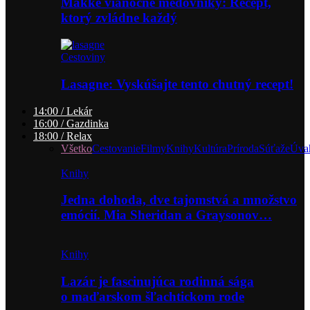
Mäkké vianočné medovníky: Recept,
ktorý zvládne každý
Cestoviny
Lasagne: Vyskúšajte tento chutný recept!
14:00 / Lekár
16:00 / Gazdinka
18:00 / Relax
Všetko
Cestovanie
Filmy
Knihy
Kultúra
Príroda
Súťaže
Úva
Knihy
Jedna dohoda, dve tajomstvá a množstvo
emócií. Mia Sheridan a Graysonov…
Knihy
Lazár je fascinujúca rodinná sága
o maďarskom šľachtickom rode