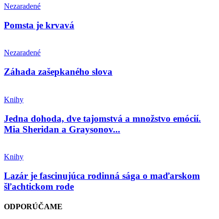
Nezaradené
Pomsta je krvavá
Nezaradené
Záhada zašepkaného slova
Knihy
Jedna dohoda, dve tajomstvá a množstvo emócií.
Mia Sheridan a Graysonov...
Knihy
Lazár je fascinujúca rodinná sága o maďarskom
šľachtickom rode
ODPORÚČAME