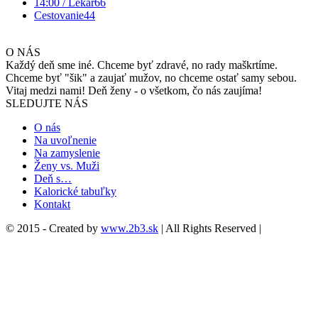
14:00 / Lekár
66
Cestovanie
44
O NÁS
Každý deň sme iné. Chceme byť zdravé, no rady maškrtíme.
Chceme byť "šik" a zaujať mužov, no chceme ostať samy sebou.
Vitaj medzi nami! Deň ženy - o všetkom, čo nás zaujíma!
SLEDUJTE NÁS
O nás
Na uvoľnenie
Na zamyslenie
Ženy vs. Muži
Deň s…
Kalorické tabuľky
Kontakt
© 2015 - Created by
www.2b3.sk
| All Rights Reserved |