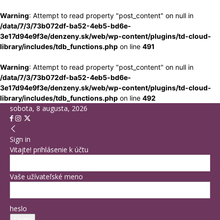
Warning
: Attempt to read property "post_content" on null in
/data/7/3/73b072df-ba52-4eb5-bd6e-
3e17d94e9f3e/denzeny.sk/web/wp-content/plugins/td-cloud-
library/includes/tdb_functions.php
on line
491
Warning
: Attempt to read property "post_content" on null in
/data/7/3/73b072df-ba52-4eb5-bd6e-
3e17d94e9f3e/denzeny.sk/web/wp-content/plugins/td-cloud-
library/includes/tdb_functions.php
on line
492
sobota, 8 augusta, 2026
Sign in
Vitajte! prihlásenie k účtu
Vaše užívateľské meno
heslo