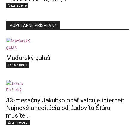
Nezaradené
POPULÁRNE PRÍSPEVKY
Maďarský guláš
18:00 / Relax
33-mesačný Jakubko opäť valcuje internet:
Najnovšiu recitáciu od Ľudovíta Štúra
musíte...
Zaujímavosti