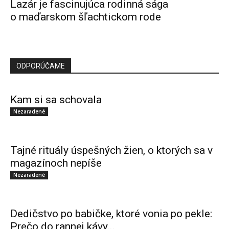
Lazár je fascinujúca rodinná sága
o maďarskom šľachtickom rode
ODPORÚČAME
Kam si sa schovala
Nezaradené
Tajné rituály úspešných žien, o ktorých sa v
magazínoch nepíše
Nezaradené
Dedičstvo po babičke, ktoré vonia po pekle:
Prečo do rannej kávy...