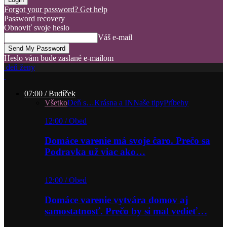
Forgot your password? Get help
Password recovery
Obnoviť svoje heslo
Váš e-mail
Heslo vám bude zaslané e-mailom
deň ženy
07:00 / Budíček
Všetko
Deň s…
Krásna a IN
Naše tipy
Príbehy
12:00 / Obed
Domáce varenie má svoje čaro. Prečo sa
Podravka už viac ako…
12:00 / Obed
Domáce varenie vytvára domov aj
samostatnosť. Prečo by si mal vedieť…