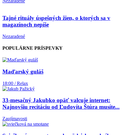
Nezaradené
Tajné rituály úspešných žien, o ktorých sa v
magazínoch nepíše
Nezaradené
POPULÁRNE PRÍSPEVKY
Maďarský guláš
18:00 / Relax
33-mesačný Jakubko opäť valcuje internet:
Najnovšiu recitáciu od Ľudovíta Štúra musíte...
Zaujímavosti