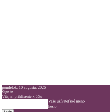
pondelok, 10 augusta, 2026
Sign in
Vitajte! prihlásenie k účtu
Vaše užívateľské meno
heslo