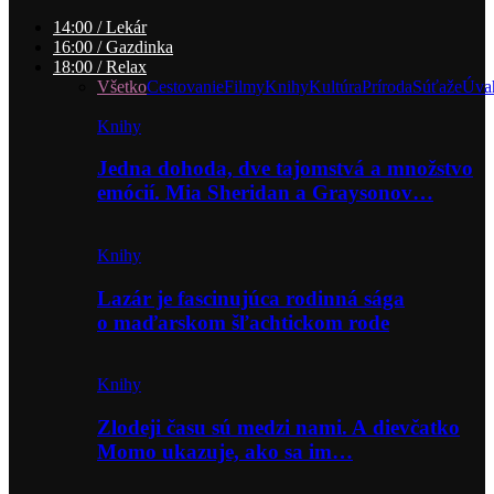
14:00 / Lekár
16:00 / Gazdinka
18:00 / Relax
Všetko
Cestovanie
Filmy
Knihy
Kultúra
Príroda
Súťaže
Úva
Knihy
Jedna dohoda, dve tajomstvá a množstvo
emócií. Mia Sheridan a Graysonov…
Knihy
Lazár je fascinujúca rodinná sága
o maďarskom šľachtickom rode
Knihy
Zlodeji času sú medzi nami. A dievčatko
Momo ukazuje, ako sa im…