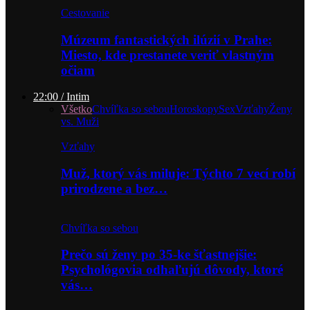
Cestovanie
Múzeum fantastických ilúzií v Prahe:
Miesto, kde prestanete veriť vlastným
očiam
22:00 / Intim
Všetko
Chvíľka so sebou
Horoskopy
Sex
Vzťahy
Ženy
vs. Muži
Vzťahy
Muž, ktorý vás miluje: Týchto 7 vecí robí
prirodzene a bez…
Chvíľka so sebou
Prečo sú ženy po 35-ke šťastnejšie:
Psychológovia odhaľujú dôvody, ktoré
vás…