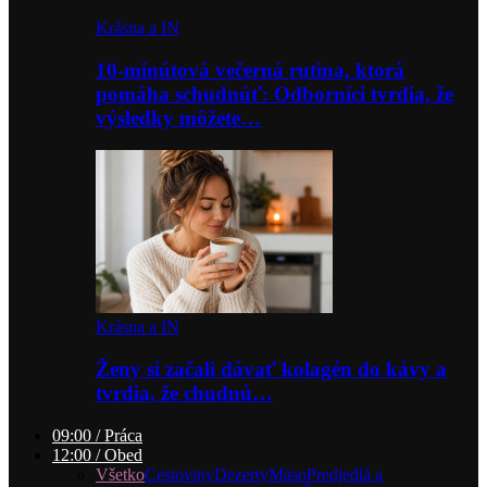
Krásna a IN
10-minútová večerná rutina, ktorá
pomáha schudnúť: Odborníci tvrdia, že
výsledky môžete…
Krásna a IN
Ženy si začali dávať kolagén do kávy a
tvrdia, že chudnú…
09:00 / Práca
12:00 / Obed
Všetko
Cestoviny
Dezerty
Mäso
Predjedlá a