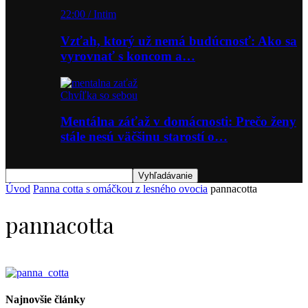
22:00 / Intim
Vzťah, ktorý už nemá budúcnosť: Ako sa
vyrovnať s koncom a…
Chvíľka so sebou
Mentálna záťaž v domácnosti: Prečo ženy
stále nesú väčšinu starostí o…
Úvod
Panna cotta s omáčkou z lesného ovocia
pannacotta
pannacotta
Najnovšie články