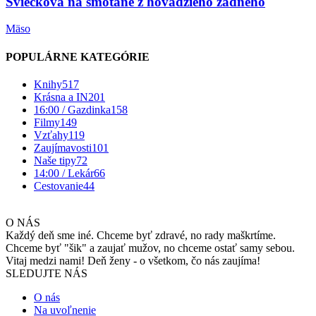
Sviečková na smotane z hovädzieho zadného
Mäso
POPULÁRNE KATEGÓRIE
Knihy
517
Krásna a IN
201
16:00 / Gazdinka
158
Filmy
149
Vzťahy
119
Zaujímavosti
101
Naše tipy
72
14:00 / Lekár
66
Cestovanie
44
O NÁS
Každý deň sme iné. Chceme byť zdravé, no rady maškrtíme.
Chceme byť "šik" a zaujať mužov, no chceme ostať samy sebou.
Vitaj medzi nami! Deň ženy - o všetkom, čo nás zaujíma!
SLEDUJTE NÁS
O nás
Na uvoľnenie