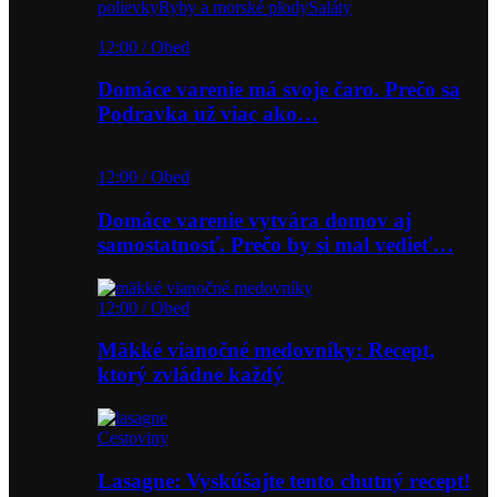
polievky
Ryby a morské plody
Šaláty
12:00 / Obed
Domáce varenie má svoje čaro. Prečo sa
Podravka už viac ako…
12:00 / Obed
Domáce varenie vytvára domov aj
samostatnosť. Prečo by si mal vedieť…
12:00 / Obed
Mäkké vianočné medovníky: Recept,
ktorý zvládne každý
Cestoviny
Lasagne: Vyskúšajte tento chutný recept!