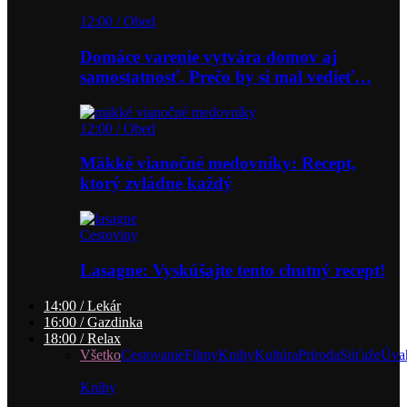
12:00 / Obed
Domáce varenie vytvára domov aj
samostatnosť. Prečo by si mal vedieť…
12:00 / Obed
Mäkké vianočné medovníky: Recept,
ktorý zvládne každý
Cestoviny
Lasagne: Vyskúšajte tento chutný recept!
14:00 / Lekár
16:00 / Gazdinka
18:00 / Relax
Všetko
Cestovanie
Filmy
Knihy
Kultúra
Príroda
Súťaže
Úva
Knihy