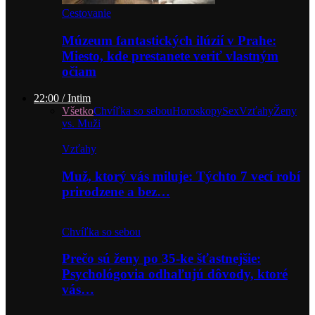
Cestovanie
Múzeum fantastických ilúzií v Prahe:
Miesto, kde prestanete veriť vlastným
očiam
22:00 / Intim
Všetko
Chvíľka so sebou
Horoskopy
Sex
Vzťahy
Ženy
vs. Muži
Vzťahy
Muž, ktorý vás miluje: Týchto 7 vecí robí
prirodzene a bez…
Chvíľka so sebou
Prečo sú ženy po 35-ke šťastnejšie:
Psychológovia odhaľujú dôvody, ktoré
vás…