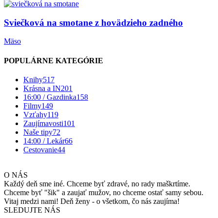
Sviečková na smotane z hovädzieho zadného
Mäso
POPULÁRNE KATEGÓRIE
Knihy
517
Krásna a IN
201
16:00 / Gazdinka
158
Filmy
149
Vzťahy
119
Zaujímavosti
101
Naše tipy
72
14:00 / Lekár
66
Cestovanie
44
O NÁS
Každý deň sme iné. Chceme byť zdravé, no rady maškrtíme.
Chceme byť "šik" a zaujať mužov, no chceme ostať samy sebou.
Vitaj medzi nami! Deň ženy - o všetkom, čo nás zaujíma!
SLEDUJTE NÁS