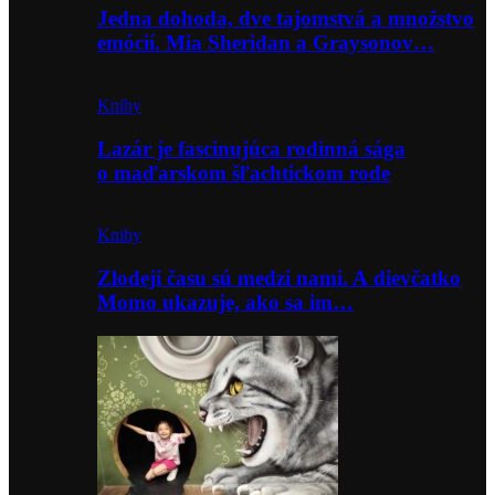
Jedna dohoda, dve tajomstvá a množstvo
emócií. Mia Sheridan a Graysonov…
Knihy
Lazár je fascinujúca rodinná sága
o maďarskom šľachtickom rode
Knihy
Zlodeji času sú medzi nami. A dievčatko
Momo ukazuje, ako sa im…