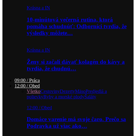
Krásna a IN
10-minútová večerná rutina, ktorá
pomáha schudnúť: Odborníci tvrdia, že
výsledky môžete…
Krásna a IN
Ženy si začali dávať kolagén do kávy a
tvrdia, že chudnú…
09:00 / Práca
12:00 / Obed
Všetko
Cestoviny
Dezerty
Mäso
Predjedlá a
polievky
Ryby a morské plody
Šaláty
12:00 / Obed
Domáce varenie má svoje čaro. Prečo sa
Podravka už viac ako…