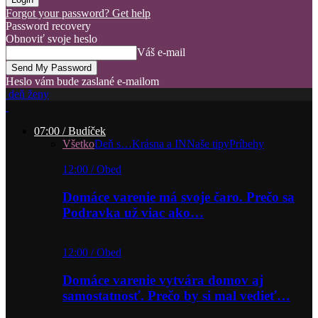
Forgot your password? Get help
Password recovery
Obnoviť svoje heslo
Váš e-mail
Heslo vám bude zaslané e-mailom
deň ženy
07:00 / Budíček
Všetko
Deň s…
Krásna a IN
Naše tipy
Príbehy
12:00 / Obed
Domáce varenie má svoje čaro. Prečo sa
Podravka už viac ako…
12:00 / Obed
Domáce varenie vytvára domov aj
samostatnosť. Prečo by si mal vedieť…