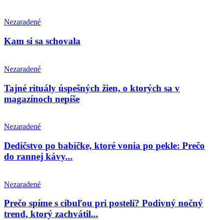
Nezaradené
Kam si sa schovala
Nezaradené
Tajné rituály úspešných žien, o ktorých sa v
magazínoch nepíše
Nezaradené
Dedičstvo po babičke, ktoré vonia po pekle: Prečo
do rannej kávy...
Nezaradené
Prečo spíme s cibuľou pri posteli? Podivný nočný
trend, ktorý zachvátil...