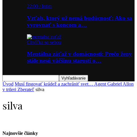
22:00 / Intim
Vzťah, ktorý už nemá budúcnosť: Ako sa
vyrovnať s koncom a…
Chvíľka so sebou
Mentálna záťaž v domácnosti: Prečo ženy
stále nesú väčšinu starostí o…
Úvod
Musí fingovať krádež a zachrániť svet… Agent Gabriel Allon
v trileri Zberateľ
silva
silva
Najnovšie články