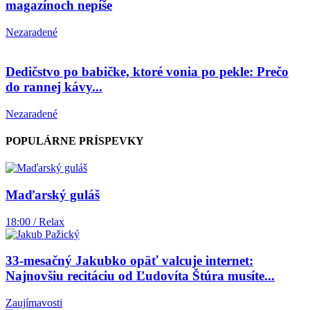
magazínoch nepíše
Nezaradené
Dedičstvo po babičke, ktoré vonia po pekle: Prečo
do rannej kávy...
Nezaradené
POPULÁRNE PRÍSPEVKY
Maďarský guláš
18:00 / Relax
33-mesačný Jakubko opäť valcuje internet:
Najnovšiu recitáciu od Ľudovíta Štúra musíte...
Zaujímavosti