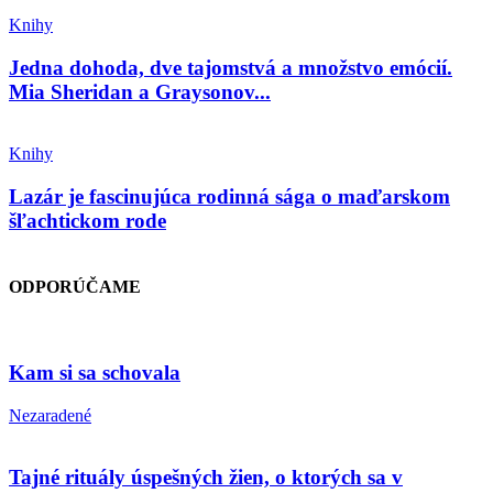
Knihy
Jedna dohoda, dve tajomstvá a množstvo emócií.
Mia Sheridan a Graysonov...
Knihy
Lazár je fascinujúca rodinná sága o maďarskom
šľachtickom rode
ODPORÚČAME
Kam si sa schovala
Nezaradené
Tajné rituály úspešných žien, o ktorých sa v