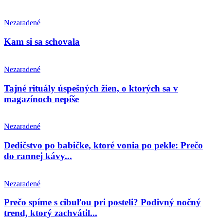
Nezaradené
Kam si sa schovala
Nezaradené
Tajné rituály úspešných žien, o ktorých sa v
magazínoch nepíše
Nezaradené
Dedičstvo po babičke, ktoré vonia po pekle: Prečo
do rannej kávy...
Nezaradené
Prečo spíme s cibuľou pri posteli? Podivný nočný
trend, ktorý zachvátil...