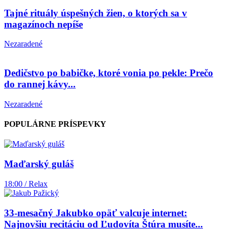
Tajné rituály úspešných žien, o ktorých sa v
magazínoch nepíše
Nezaradené
Dedičstvo po babičke, ktoré vonia po pekle: Prečo
do rannej kávy...
Nezaradené
POPULÁRNE PRÍSPEVKY
Maďarský guláš
18:00 / Relax
33-mesačný Jakubko opäť valcuje internet:
Najnovšiu recitáciu od Ľudovíta Štúra musíte...