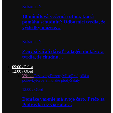
Krásna a IN
10-minútová večerná rutina, ktorá
pomáha schudnúť: Odborníci tvrdia, že
výsledky môžete…
Krásna a IN
Ženy si začali dávať kolagén do kávy a
tvrdia, že chudnú…
09:00 / Práca
12:00 / Obed
Všetko
Cestoviny
Dezerty
Mäso
Predjedlá a
polievky
Ryby a morské plody
Šaláty
12:00 / Obed
Domáce varenie má svoje čaro. Prečo sa
Podravka už viac ako…