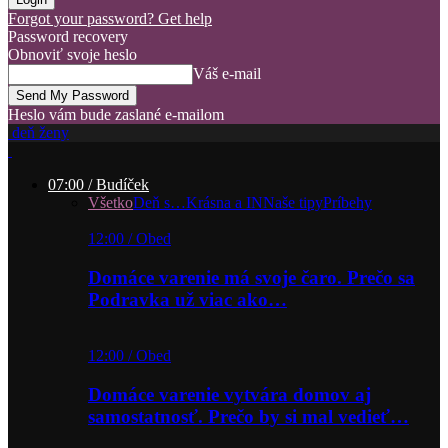
Forgot your password? Get help
Password recovery
Obnoviť svoje heslo
Váš e-mail
Heslo vám bude zaslané e-mailom
deň ženy
07:00 / Budíček
Všetko
Deň s…
Krásna a IN
Naše tipy
Príbehy
12:00 / Obed
Domáce varenie má svoje čaro. Prečo sa
Podravka už viac ako…
12:00 / Obed
Domáce varenie vytvára domov aj
samostatnosť. Prečo by si mal vedieť…