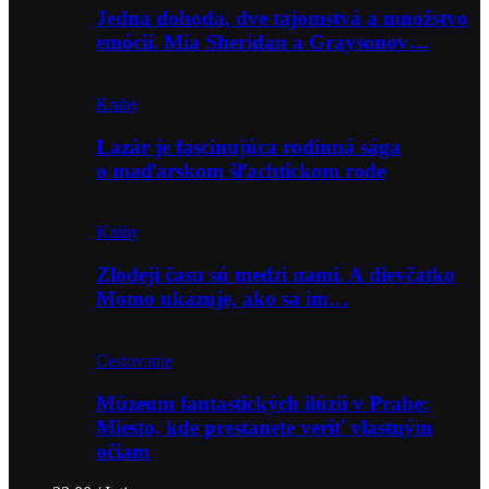
Jedna dohoda, dve tajomstvá a množstvo
emócií. Mia Sheridan a Graysonov…
Knihy
Lazár je fascinujúca rodinná sága
o maďarskom šľachtickom rode
Knihy
Zlodeji času sú medzi nami. A dievčatko
Momo ukazuje, ako sa im…
Cestovanie
Múzeum fantastických ilúzií v Prahe:
Miesto, kde prestanete veriť vlastným
očiam