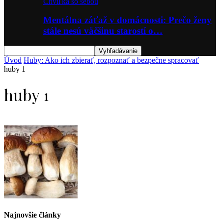
Chvíľka so sebou
Mentálna záťaž v domácnosti: Prečo ženy
stále nesú väčšinu starostí o…
Úvod
Huby: Ako ich zbierať, rozpoznať a bezpečne spracovať
huby 1
huby 1
Najnovšie články