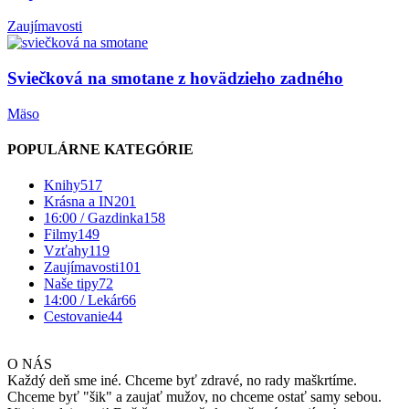
Zaujímavosti
Sviečková na smotane z hovädzieho zadného
Mäso
POPULÁRNE KATEGÓRIE
Knihy
517
Krásna a IN
201
16:00 / Gazdinka
158
Filmy
149
Vzťahy
119
Zaujímavosti
101
Naše tipy
72
14:00 / Lekár
66
Cestovanie
44
O NÁS
Každý deň sme iné. Chceme byť zdravé, no rady maškrtíme.
Chceme byť "šik" a zaujať mužov, no chceme ostať samy sebou.