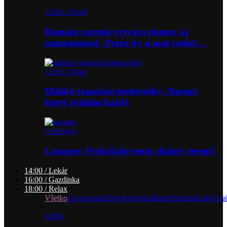
12:00 / Obed
Domáce varenie vytvára domov aj
samostatnosť. Prečo by si mal vedieť…
12:00 / Obed
Mäkké vianočné medovníky: Recept,
ktorý zvládne každý
Cestoviny
Lasagne: Vyskúšajte tento chutný recept!
14:00 / Lekár
16:00 / Gazdinka
18:00 / Relax
Všetko
Cestovanie
Filmy
Knihy
Kultúra
Príroda
Súťaže
Úva
Knihy