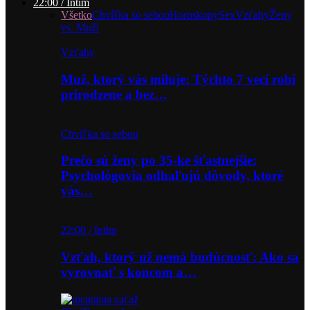
22:00 / Intim
Všetko
Chvíľka so sebou
Horoskopy
Sex
Vzťahy
Ženy
vs. Muži
Vzťahy
Muž, ktorý vás miluje: Týchto 7 vecí robí
prirodzene a bez…
Chvíľka so sebou
Prečo sú ženy po 35-ke šťastnejšie:
Psychológovia odhaľujú dôvody, ktoré
vás…
22:00 / Intim
Vzťah, ktorý už nemá budúcnosť: Ako sa
vyrovnať s koncom a…