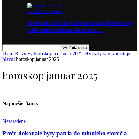
Chvíľka so sebou
Mentálna záťaž v domácnosti: Prečo ženy
stále nesú väčšinu starostí o…
Úvod
Bláznivý horoskop na január 2025: Hviezdy vám zamotajú
hlavu!
horoskop januar 2025
horoskop januar 2025
Najnovšie články
Nezaradené
Prečo dokonalé byty patria do minulého storočia