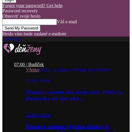
Forgot your password? Get help
Password recovery
Obnoviť svoje heslo
Váš e-mail
Heslo vám bude zaslané e-mailom
deň ženy
07:00 / Budíček
Všetko
Deň s…
Krásna a IN
Naše tipy
Príbehy
12:00 / Obed
Domáce varenie má svoje čaro. Prečo sa
Podravka už viac ako…
12:00 / Obed
Domáce varenie vytvára domov aj