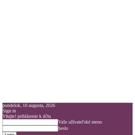
pondelok, 10 augusta, 2026
Sign in
Vitajte! prihlásenie k účtu
Vaše užívateľské meno
heslo