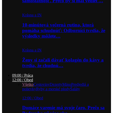
samostatnosť. Prečo by si mal vedieť…
Krásna a IN
10-minútová večerná rutina, ktorá
pomáha schudnúť: Odborníci tvrdia, že
výsledky môžete…
Krásna a IN
Ženy si začali dávať kolagén do kávy a
tvrdia, že chudnú…
09:00 / Práca
12:00 / Obed
Všetko
Cestoviny
Dezerty
Mäso
Predjedlá a
polievky
Ryby a morské plody
Šaláty
12:00 / Obed
Domáce varenie má svoje čaro. Prečo sa