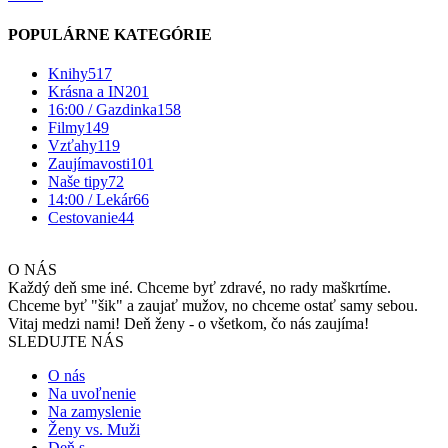
POPULÁRNE KATEGÓRIE
Knihy
517
Krásna a IN
201
16:00 / Gazdinka
158
Filmy
149
Vzťahy
119
Zaujímavosti
101
Naše tipy
72
14:00 / Lekár
66
Cestovanie
44
O NÁS
Každý deň sme iné. Chceme byť zdravé, no rady maškrtíme.
Chceme byť "šik" a zaujať mužov, no chceme ostať samy sebou.
Vitaj medzi nami! Deň ženy - o všetkom, čo nás zaujíma!
SLEDUJTE NÁS
O nás
Na uvoľnenie
Na zamyslenie
Ženy vs. Muži
Deň s…