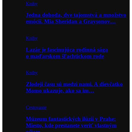
Knihy
Jedna dohoda, dve tajomstvá a množstvo
emócií. Mia Sheridan a Graysonov…
Knihy
Lazár je fascinujúca rodinná sága
o maďarskom šľachtickom rode
Knihy
Zlodeji času sú medzi nami. A dievčatko
Momo ukazuje, ako sa im…
Cestovanie
Múzeum fantastických ilúzií v Prahe:
Miesto, kde prestanete veriť vlastným
očiam