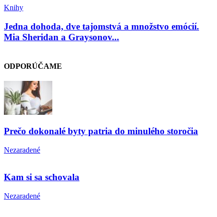
Knihy
Jedna dohoda, dve tajomstvá a množstvo emócií.
Mia Sheridan a Graysonov...
ODPORÚČAME
Prečo dokonalé byty patria do minulého storočia
Nezaradené
Kam si sa schovala
Nezaradené