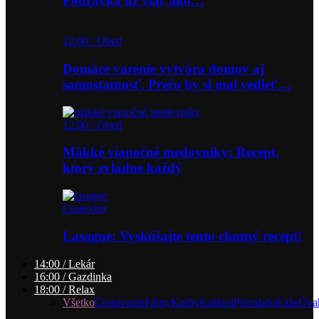
Podravka už viac ako…
12:00 / Obed
Domáce varenie vytvára domov aj
samostatnosť. Prečo by si mal vedieť…
12:00 / Obed
Mäkké vianočné medovníky: Recept,
ktorý zvládne každý
Cestoviny
Lasagne: Vyskúšajte tento chutný recept!
14:00 / Lekár
16:00 / Gazdinka
18:00 / Relax
Všetko
Cestovanie
Filmy
Knihy
Kultúra
Príroda
Súťaže
Úva