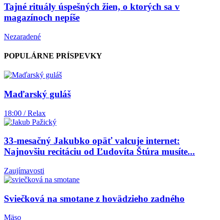
Tajné rituály úspešných žien, o ktorých sa v
magazínoch nepíše
Nezaradené
POPULÁRNE PRÍSPEVKY
Maďarský guláš
18:00 / Relax
33-mesačný Jakubko opäť valcuje internet:
Najnovšiu recitáciu od Ľudovíta Štúra musíte...
Zaujímavosti
Sviečková na smotane z hovädzieho zadného
Mäso