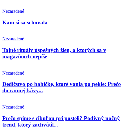
Nezaradené
Kam si sa schovala
Nezaradené
Tajné rituály úspešných žien, o ktorých sa v
magazínoch nepíše
Nezaradené
Dedičstvo po babičke, ktoré vonia po pekle: Prečo
do rannej kávy...
Nezaradené
Prečo spíme s cibuľou pri posteli? Podivný nočný
trend, ktorý zachvátil...