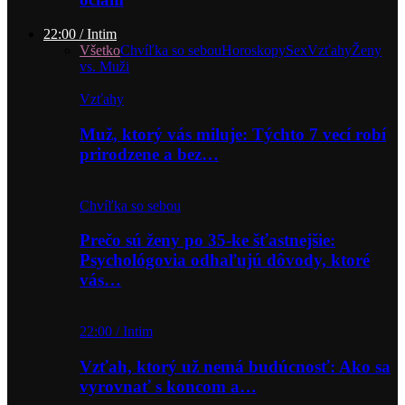
22:00 / Intim
Všetko
Chvíľka so sebou
Horoskopy
Sex
Vzťahy
Ženy
vs. Muži
Vzťahy
Muž, ktorý vás miluje: Týchto 7 vecí robí
prirodzene a bez…
Chvíľka so sebou
Prečo sú ženy po 35-ke šťastnejšie:
Psychológovia odhaľujú dôvody, ktoré
vás…
22:00 / Intim
Vzťah, ktorý už nemá budúcnosť: Ako sa
vyrovnať s koncom a…